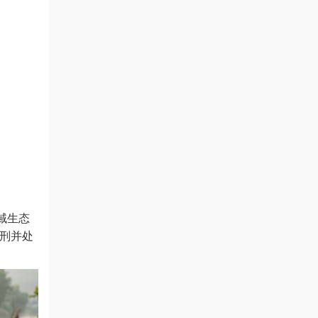
域生态
徒刑并处