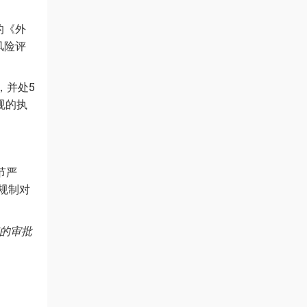
的《外
风险评
，并处5
规的执
节严
规制对
的审批