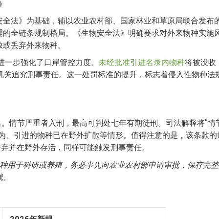
》
安全法》为基础，辅以农业农村部、国家林业和草原局联合发布
理的全链条规制格局。《生物安全法》明确要求对外来物种实施
放或丢弃外来物种。
》进一步强化了口岸管控力度。
未经批准引进名录内物种
将被没收
法机关追究刑事责任。这一处罚标准的提升，标志着侵入性物种法
名。情节严重者入刑，最高可判处七年有期徒刑。司法解释将"情
行为、引进的物种已在野外扩散等情形。值得注意的是，该条款的
丢弃并在野外存活，同样可能触发刑事责任。
种用于科研或养殖，务必事先向农业农村部申请审批，保存完整
线。
2026年新规