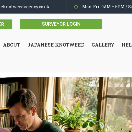
seknotweedagency.co.uk
Mon-Fri: 9AM – 5PM / Sa
SURVEYOR LOGIN
ER
ABOUT
JAPANESE KNOTWEED
GALLERY
HEL