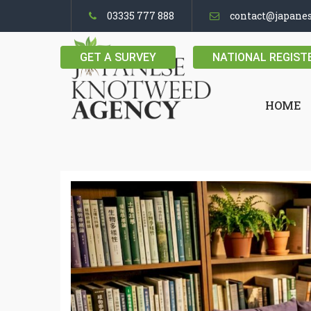
03335 777 888
contact@japane
GET A SURVEY
NATIONAL REGIST
HOME