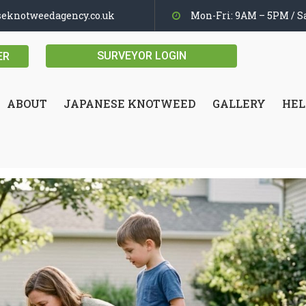
seknotweedagency.co.uk
Mon-Fri: 9AM – 5PM / Sa
SURVEYOR LOGIN
ER
ABOUT
JAPANESE KNOTWEED
GALLERY
HEL