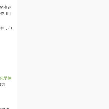
用的高达
准作用于
可控，但
非化学除
决方