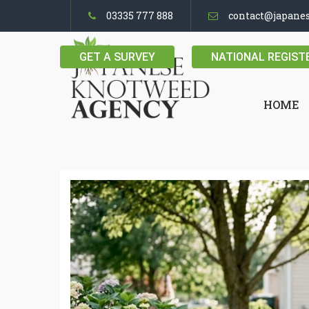
03335 777 888
contact@japane
GET A SURVEY
NATIONAL REGIST
HOME