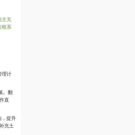
房主无
防根系
管理计
落。翻
作直
构，提升
补充土