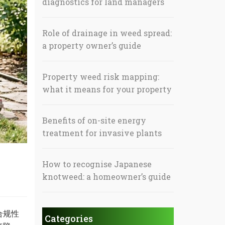
diagnostics for land managers
Role of drainage in weed spread:
a property owner’s guide
Property weed risk mapping:
what it means for your property
Benefits of on-site energy
treatment for invasive plants
How to recognise Japanese
knotweed: a homeowner’s guide
合规性
Categories