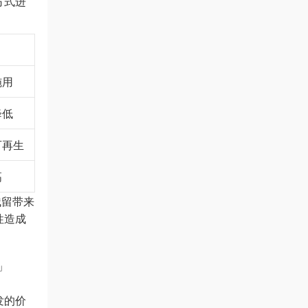
方式进
施用
降低
可再生
高
残留带来
性造成
」
发的价