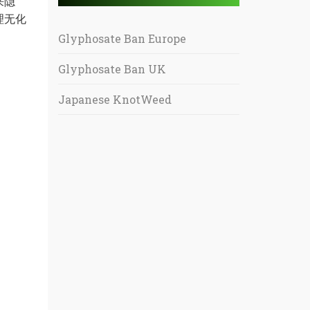
来隐
理无化
Glyphosate Ban Europe
Glyphosate Ban UK
Japanese KnotWeed