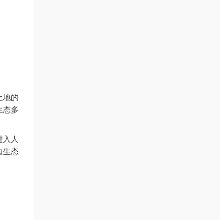
土地的
生态多
进入人
边生态